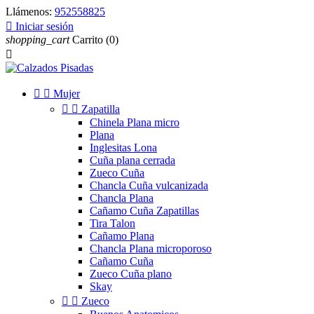
Llámenos:
952558825

Iniciar sesión
shopping_cart
Carrito
(0)



Mujer


Zapatilla
Chinela Plana micro
Plana
Inglesitas Lona
Cuña plana cerrada
Zueco Cuña
Chancla Cuña vulcanizada
Chancla Plana
Cañamo Cuña Zapatillas
Tira Talon
Cañamo Plana
Chancla Plana microporoso
Cañamo Cuña
Zueco Cuña plano
Skay


Zueco