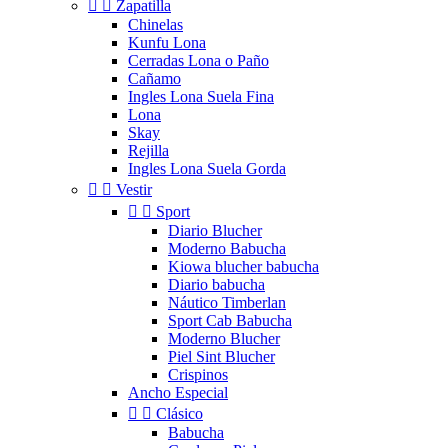


Zapatilla
Chinelas
Kunfu Lona
Cerradas Lona o Paño
Cañamo
Ingles Lona Suela Fina
Lona
Skay
Rejilla
Ingles Lona Suela Gorda


Vestir


Sport
Diario Blucher
Moderno Babucha
Kiowa blucher babucha
Diario babucha
Náutico Timberlan
Sport Cab Babucha
Moderno Blucher
Piel Sint Blucher
Crispinos
Ancho Especial


Clásico
Babucha