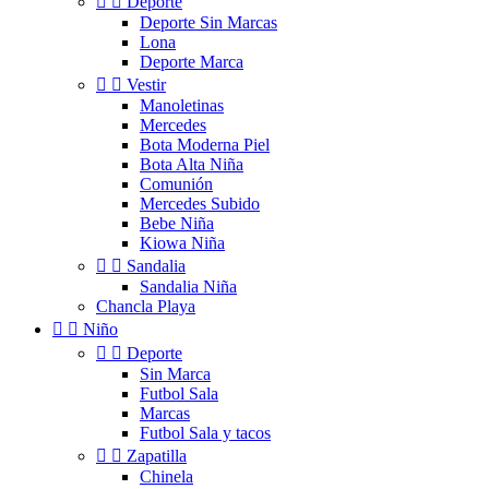


Deporte
Deporte Sin Marcas
Lona
Deporte Marca


Vestir
Manoletinas
Mercedes
Bota Moderna Piel
Bota Alta Niña
Comunión
Mercedes Subido
Bebe Niña
Kiowa Niña


Sandalia
Sandalia Niña
Chancla Playa


Niño


Deporte
Sin Marca
Futbol Sala
Marcas
Futbol Sala y tacos


Zapatilla
Chinela