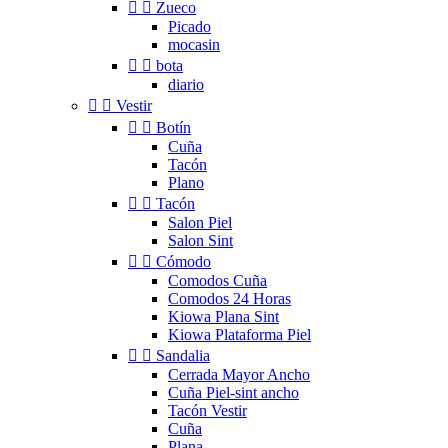


Zueco
Picado
mocasin


bota
diario


Vestir


Botín
Cuña
Tacón
Plano


Tacón
Salon Piel
Salon Sint


Cómodo
Comodos Cuña
Comodos 24 Horas
Kiowa Plana Sint
Kiowa Plataforma Piel


Sandalia
Cerrada Mayor Ancho
Cuña Piel-sint ancho
Tacón Vestir
Cuña
Plana