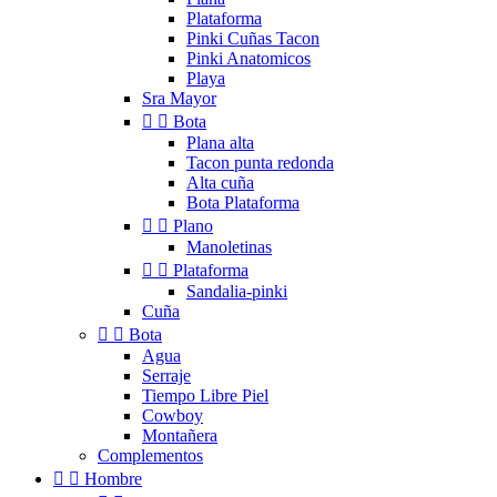
Plataforma
Pinki Cuñas Tacon
Pinki Anatomicos
Playa
Sra Mayor


Bota
Plana alta
Tacon punta redonda
Alta cuña
Bota Plataforma


Plano
Manoletinas


Plataforma
Sandalia-pinki
Cuña


Bota
Agua
Serraje
Tiempo Libre Piel
Cowboy
Montañera
Complementos


Hombre