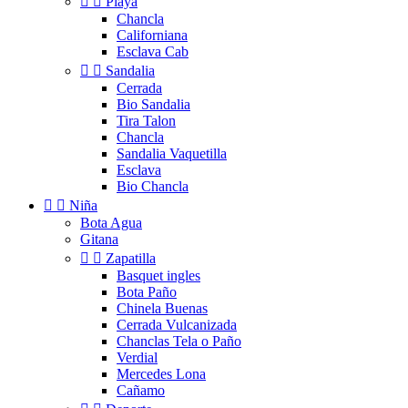


Playa
Chancla
Californiana
Esclava Cab


Sandalia
Cerrada
Bio Sandalia
Tira Talon
Chancla
Sandalia Vaquetilla
Esclava
Bio Chancla


Niña
Bota Agua
Gitana


Zapatilla
Basquet ingles
Bota Paño
Chinela Buenas
Cerrada Vulcanizada
Chanclas Tela o Paño
Verdial
Mercedes Lona
Cañamo