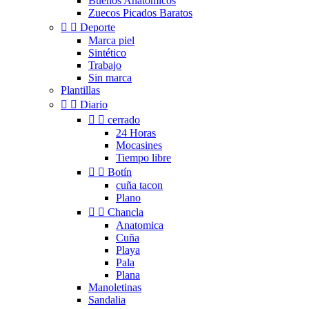
Buenos Anatomicos
Zuecos Picados Baratos


Deporte
Marca piel
Sintético
Trabajo
Sin marca
Plantillas


Diario


cerrado
24 Horas
Mocasines
Tiempo libre


Botín
cuña tacon
Plano


Chancla
Anatomica
Cuña
Playa
Pala
Plana
Manoletinas
Sandalia