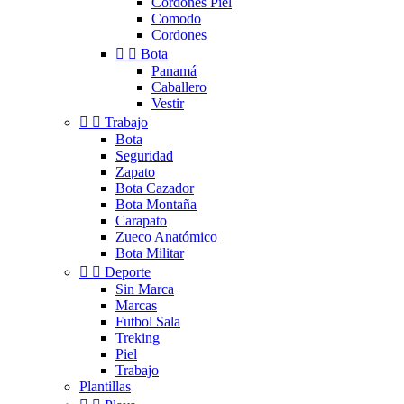
Cordones Piel
Comodo
Cordones


Bota
Panamá
Caballero
Vestir


Trabajo
Bota
Seguridad
Zapato
Bota Cazador
Bota Montaña
Carapato
Zueco Anatómico
Bota Militar


Deporte
Sin Marca
Marcas
Futbol Sala
Treking
Piel
Trabajo
Plantillas